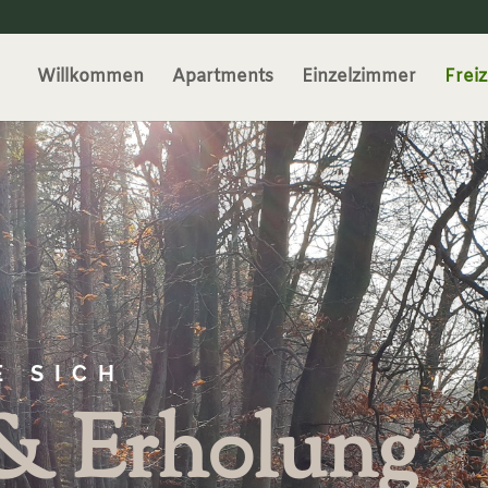
Willkommen
Apartments
Einzelzimmer
Freiz
E SICH
 & Erh0lung