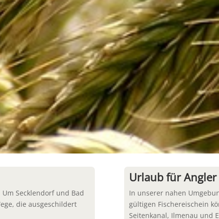
Urlaub für Angler
n. Um Secklendorf und Bad
In unserer nahen Umgebung
ege, die ausgeschildert
gültigen Fischereischein kö
Seitenkanal, Ilmenau und E