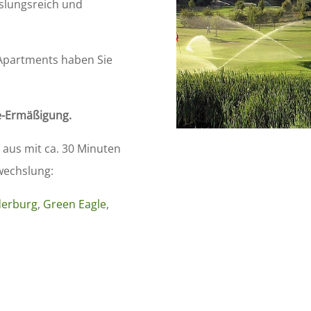
hslungsreich und
Apartments haben Sie
e-Ermäßigung.
 aus mit ca. 30 Minuten
bwechslung:
derburg
,
Green Eagle
,
.