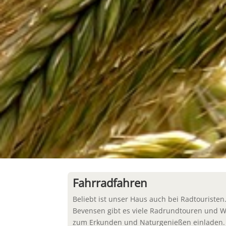
Fahrradfahren
Beliebt ist unser Haus auch bei Radtouriste
Bevensen gibt es viele Radrundtouren und W
zum Erkunden und Naturgenießen einladen.